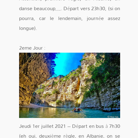
danse beaucoup…. Départ vers 23h30, (si on
pourra, car le lendemain, journée assez
longue).
2eme Jour :
Jeudi 1er juillet 2021 – Départ en bus à 7h30
(eh oui, deuxième règle, en Albanie, on se